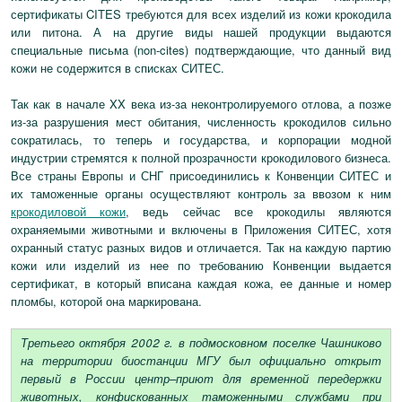
сертификаты CITES требуются для всех изделий из кожи крокодила
или питона. А на другие виды нашей продукции выдаются
специальные письма (non-cites) подтверждающие, что данный вид
кожи не содержится в списках СИТЕС.
Так как в начале XX века из-за неконтролируемого отлова, а позже
из-за разрушения мест обитания, численность крокодилов сильно
сократилась, то теперь и государства, и корпорации модной
индустрии стремятся к полной прозрачности крокодилового бизнеса.
Все страны Европы и СНГ присоединились к Конвенции СИТЕС и
их таможенные органы осуществляют контроль за ввозом к ним
крокодиловой кожи
, ведь сейчас все крокодилы являются
охраняемыми животными и включены в Приложения СИТЕС, хотя
охранный статус разных видов и отличается. Так на каждую партию
кожи или изделий из нее по требованию Конвенции выдается
сертификат, в который вписана каждая кожа, ее данные и номер
пломбы, которой она маркирована.
Третьего октября 2002 г. в подмосковном поселке Чашниково
на территории биостанции МГУ был официально открыт
первый в России центр–приют для временной передержки
животных, конфискованных таможенными службами при