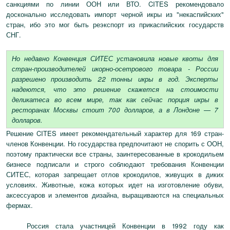
санкциями по линии ООН или ВТО. CITES рекомендовало
досконально исследовать импорт черной икры из "некаспийских"
стран, ибо это мог быть реэкспорт из прикаспийских государств
СНГ.
Но недавно Конвенция СИТЕС установила новые квоты для
стран-производителей икорно-осетрового товара - России
разрешено производить 22 тонны икры в год. Эксперты
надеются, что это решение скажется на стоимости
деликатеса во всем мире, так как сейчас порция икры в
ресторанах Москвы стоит 700 долларов, а в Лондоне — 7
долларов.
Решение CITES имеет рекомендательный характер для 169 стран-
членов Конвенции. Но государства предпочитают не спорить с ООН,
поэтому практически все страны, заинтересованные в крокодильем
бизнесе подписали и строго соблюдают требования Конвенции
СИТЕС, которая запрещает отлов крокодилов, живущих в диких
условиях. Животные, кожа которых идет на изготовление обуви,
аксессуаров и элементов дизайна, выращиваются на специальных
фермах.
Россия стала участницей Конвенции в 1992 году как