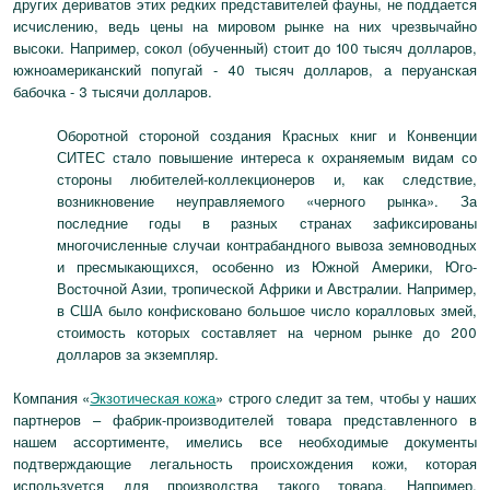
других дериватов этих редких представителей фауны, не поддается
исчислению, ведь цены на мировом рынке на них чрезвычайно
высоки. Например, сокол (обученный) стоит до 100 тысяч долларов,
южноамериканский попугай - 40 тысяч долларов, а перуанская
бабочка - 3 тысячи долларов.
Оборотной стороной создания Красных книг и Конвенции
СИТЕС стало повышение интереса к охраняемым видам со
стороны любителей-коллекционеров и, как следствие,
возникновение неуправляемого «черного рынка». За
последние годы в разных странах зафиксированы
многочисленные случаи контрабандного вывоза земноводных
и пресмыкающихся, особенно из Южной Америки, Юго-
Восточной Азии, тропической Африки и Австралии. Например,
в США было конфисковано большое число коралловых змей,
стоимость которых составляет на черном рынке до 200
долларов за экземпляр.
Компания «
Экзотическая кожа
» строго следит за тем, чтобы у наших
партнеров – фабрик-производителей товара представленного в
нашем ассортименте, имелись все необходимые документы
подтверждающие легальность происхождения кожи, которая
используется для производства такого товара. Например,