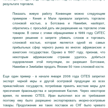
результате торговли.
Показать живую работу Конвенции можно следующим
примером - Кения и Мали призвали запретить торговлю
слоновой костью, а Ботсвана и Намибия, наоборот,
обратились с просьбой дать им разрешение на торговлю этим
товаром. В связи с этими обращениями в 1989 году СИТЕС
принял решение о запрете убивать слонов и торговать
слоновой костью, которая является одной из самых
прибыльных сфер черного рынка во многих африканских и
азиатских государствах. Однако в 1997 году, признав, что
некоторым африканским странам удалось добиться
оздоровления этой популяции, он разрешил Ботсване,
Намибии и Зимбабве продать Японии 50 тонн слоновой кости.
Еще один пример - в начале января 2006 года CITES запретил
экспорт черной икры и другой осетровой продукции из всех
прикаспийских государств, потребовав принять жесткие меры для
пресечения браконьерства и загрязнения Каспия. Через некоторое
время, по мнению CITES, Иран выполнил все их требования
поэтому ему было разрешено экспортировать икорно-осетровые
товары. Продолжение же таких поставок из СНГ было чревато