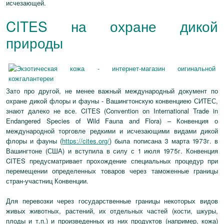
исчезающей.
CITES на охране дикой
природы
Зато про другой, не менее важный международный документ по
охране дикой флоры и фауны - Вашингтонскую конвенциею СИТЕС,
знают далеко не все. CITES (Convention on International Trade in
Endangered Species of Wild Fauna and Flora) – Конвенция о
международной торговле редкими и исчезающими видами дикой
флоры и фауны (
https://cites.org/
) была пописана 3 марта 1973г. в
Вашингтоне (США) и вступила в силу с 1 июля 1975г. Конвенция
CITES предусматривает прохождение специальных процедур при
перемещении определенных товаров через таможенные границы
стран-участниц Конвенции.
Для перевозки через государственные границы некоторых видов
живых животных, растений, их отдельных частей (кости, шкуры,
плоды и т.п.) и произведенных из них продуктов (например, кожа)