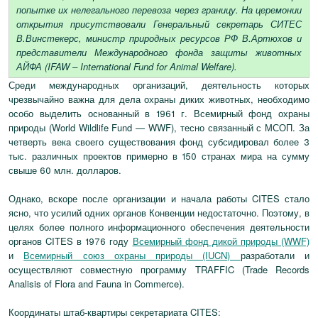
попытке их нелегального перевоза через границу. На церемонии
открытия присутствовали Генеральный секретарь СИТЕС
В.Винстекерс, министр природных ресурсов РФ В.Артюхов и
представители Международного фонда защиты животных
АЙФА (IFAW – International Fund for Animal Welfare).
Среди международных организаций, деятельность которых
чрезвычайно важна для дела охраны диких животных, необходимо
особо выделить основанный в 1961 г. Всемирный фонд охраны
природы (World Wildlife Fund — WWF), тесно связанный с МСОП. За
четверть века своего существования фонд субсидировал более 3
тыс. различных проектов примерно в 150 странах мира на сумму
свыше 60 млн. долларов.
Однако, вскоре после организации и начала работы CITES стало
ясно, что усилий одних органов Конвенции недостаточно. Поэтому, в
целях более полного информационного обеспечения деятельности
органов CITES в 1976 году
Всемирный фонд дикой природы (WWF)
и
Всемирный союз охраны природы (IUCN)
разработали и
осуществляют совместную программу TRAFFIC (Trade Records
Analisis of Flora and Fauna in Commerce).
Координаты штаб-квартиры секретариата CITES: