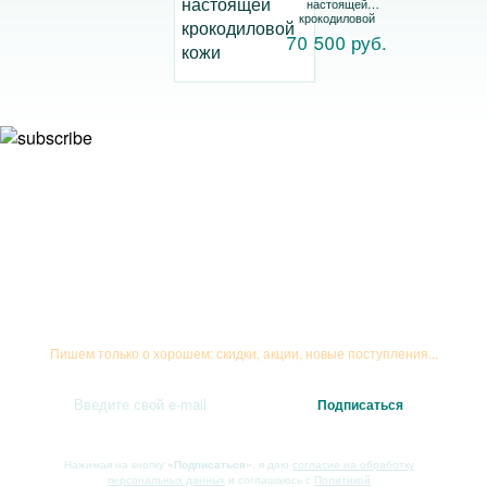
настоящей
крокодиловой
кожи
70 500 руб.
Подписывайтесь на рассылку
Пишем только о хорошем: скидки, акции, новые поступления...
Нажимая на кнопку
«Подписаться»
, я даю
согласие на обработку
персональных данных
и соглашаюсь с
Политикой