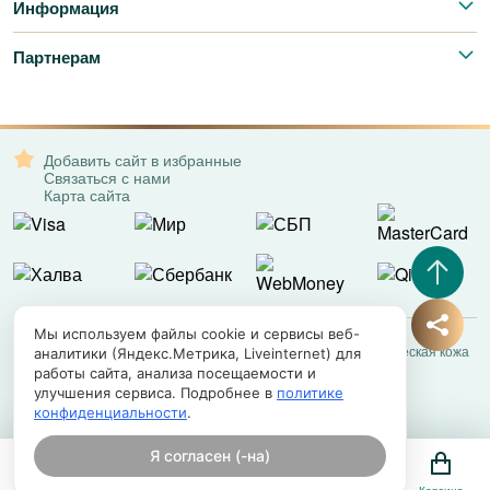
Информация
Партнерам
Добавить сайт в избранные
Связаться с нами
Карта сайта
Мы используем файлы cookie и сервисы веб-
Все права защищены. © 2008-2026 – Exotic Leather | Экзотическая кожа
аналитики (Яндекс.Метрика, Liveinternet) для
работы сайта, анализа посещаемости и
улучшения сервиса. Подробнее в
политике
конфиденциальности
.
Я согласен (-на)