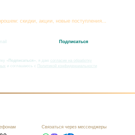
вайтесь на рассылку
рошем: скидки, акции, новые поступления...
пку
«Подписаться»
, я даю
согласие на обработку
ных
и соглашаюсь с
Политикой конфиденциальности
лефонам
Связаться через мессенджеры