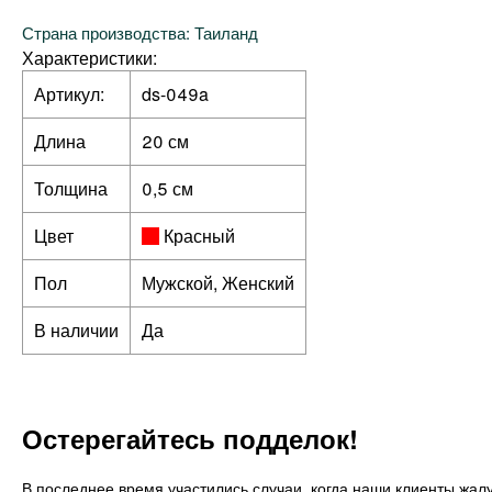
Страна производства: Таиланд
Характеристики:
Артикул:
ds-049a
Длина
20 см
Толщина
0,5 см
Цвет
Красный
Пол
Мужской, Женский
В наличии
Да
Остерегайтесь подделок!
В последнее время участились случаи, когда наши клиенты жалу