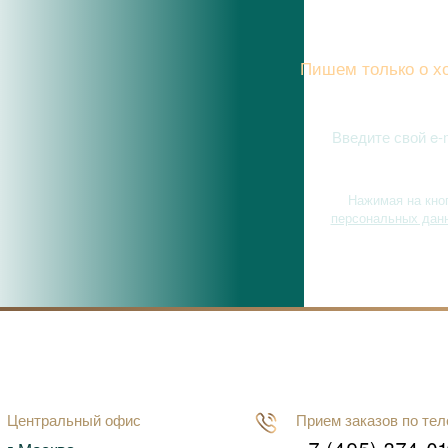
Подписы
Пишем только о хо
Нажимая на кно
персональных дан
Центральный офис
Прием заказов по те