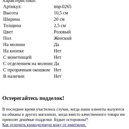
Характеристики:
Артикул:
tmp-0265
Высота
10,5 см
Ширина
20 см
Толщина
2,5 см
Цвет
Розовый
Пол
Женский
На молнии
Да
На кнопке
Нет
С монетницей
Нет
С отделением на молнии
Да
С прозрачным окошком
Нет
В наличии
Нет
Остерегайтесь подделок!
В последнее время участились случаи, когда наши клиенты жалуются
на обманы в других магазинах, когда вместо качественного товара им
привозят дешёвые подделки. Будьте осторожны!!
Как отличить крокодиловую кожу от имитации.