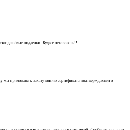
озят дешёвые подделки. Будьте осторожны!!
осу мы приложим к заказу копию сертификата подтверждающего
део заказанного вами товара перед его отправкой. Сообщите о вашем