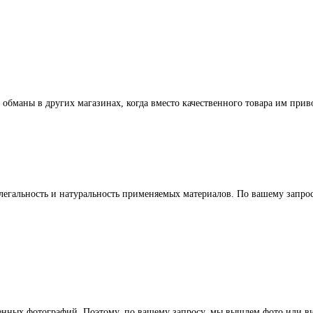
 обманы в других магазинах, когда вместо качественного товара им прив
легальность и натуральность применяемых материалов. По вашему запр
ленных фотографий. Поэтому, по вашему запросу, мы вышлем фото или ви