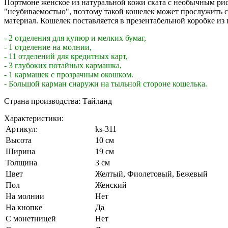
Портмоне женское из натуральной кожи ската с необычным ри
"неубиваемостью", поэтому такой кошелек может прослужить с
материал. Кошелек поставляется в презентабельной коробке из 
- 2 отделения для купюр и мелких бумаг,
- 1 отделение на молнии,
- 11 отделений для кредитных карт,
- 3 глубоких потайных кармашка,
- 1 кармашек с прозрачным окошком.
- Большой карман снаружи на тыльной стороне кошелька.
Страна производства: Тайланд
Характеристики:
Артикул:
ks-311
Высота
10 см
Ширина
19 см
Толщина
3 см
Цвет
Желтый
,
Фиолетовый
,
Бежевый
Пол
Женский
На молнии
Нет
На кнопке
Да
С монетницей
Нет