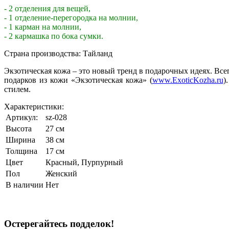
- 2 отделения для вещей,
- 1 отделение-перегородка на молнии,
- 1 карман на молнии,
- 2 кармашка по бока сумки.
Страна производства: Тайланд
Экзотическая кожа – это новый тренд в подарочных идеях. Вс
подарков из кожи «Экзотическая кожа» (
www.ExoticKozha.ru
)
стилем.
Характеристики:
Артикул:
sz-028
Высота
27 см
Ширина
38 см
Толщина
17 см
Цвет
Красный
,
Пурпурный
Пол
Женский
В наличии
Нет
Остерегайтесь подделок!