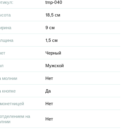
тикул:
tmp-040
ысота
18,5 см
ирина
9 см
олщина
1,5 см
вет
Черный
ол
Мужской
а молнии
Нет
 кнопке
Да
 монетницей
Нет
отделением на
Нет
олнии