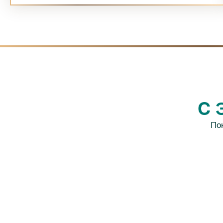
C 
По