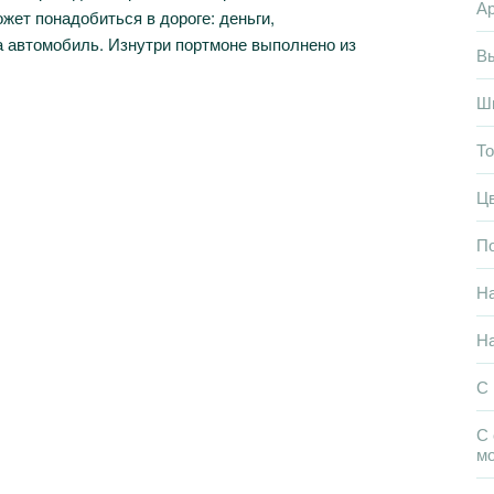
Ар
ожет понадобиться в дороге: деньги,
на автомобиль. Изнутри портмоне выполнено из
В
Ш
Т
Ц
П
Н
На
С
С 
м