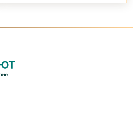
АЮТ
оне