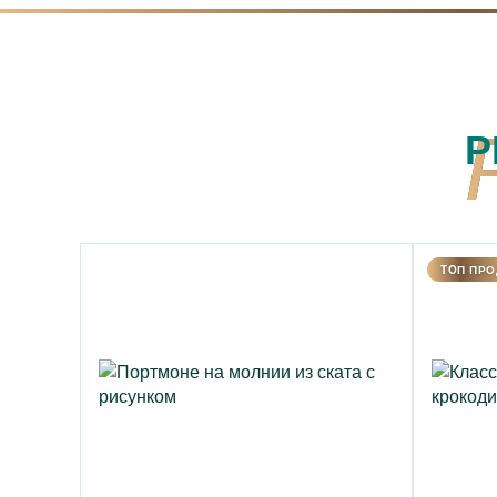
Р
TOП ПР