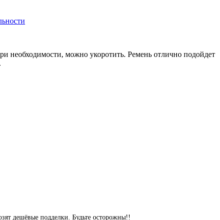
льности
при необходимости, можно укоротить. Ремень отлично подойдет
.
озят дешёвые подделки. Будьте осторожны!!