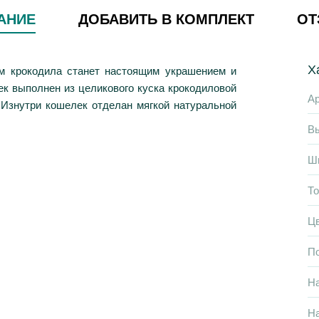
АНИЕ
ДОБАВИТЬ В КОМПЛЕКТ
О
Х
ом крокодила станет настоящим украшением и
к выполнен из целикового куска крокодиловой
Ар
 Изнутри кошелек отделан мягкой натуральной
В
Ш
Т
Ц
П
Н
На