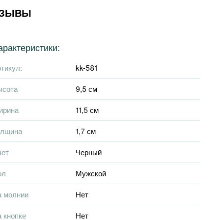
ТЗЫВЫ
арактеристики:
тикул:
kk-581
ысота
9,5 см
ирина
11,5 см
олщина
1,7 см
вет
Черный
ол
Мужской
а молнии
Нет
 кнопке
Нет