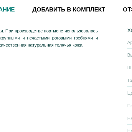
АНИЕ
ДОБАВИТЬ В КОМПЛЕКТ
О
Х
и. При производстве портмоне использовалась
екрупными и нечастыми роговыми гребнями и
Ар
ачественная натуральная телячья кожа.
В
Ш
Т
Ц
П
Н
На