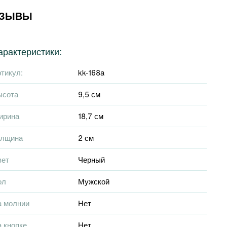
ТЗЫВЫ
арактеристики:
тикул:
kk-168a
ысота
9,5 см
ирина
18,7 см
олщина
2 см
вет
Черный
ол
Мужской
а молнии
Нет
 кнопке
Нет