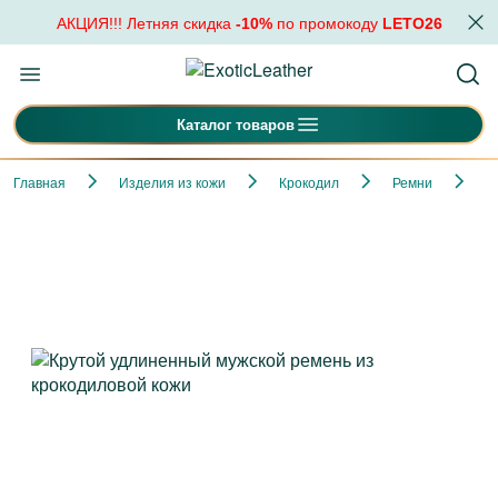
АКЦИЯ!!! Летняя скидка
-10%
по промокоду
LETO26
Каталог товаров
Главная
Изделия из кожи
Крокодил
Ремни
К