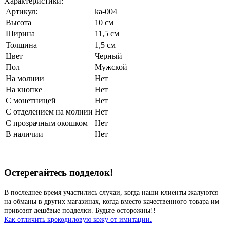
Характеристики:
Артикул:
ka-004
Высота
10 см
Ширина
11,5 см
Толщина
1,5 см
Цвет
Черный
Пол
Мужской
На молнии
Нет
На кнопке
Нет
С монетницей
Нет
С отделением на молнии
Нет
С прозрачным окошком
Нет
В наличии
Нет
Остерегайтесь подделок!
В последнее время участились случаи, когда наши клиенты жалуются
на обманы в других магазинах, когда вместо качественного товара им
привозят дешёвые подделки. Будьте осторожны!!
Как отличить крокодиловую кожу от имитации.