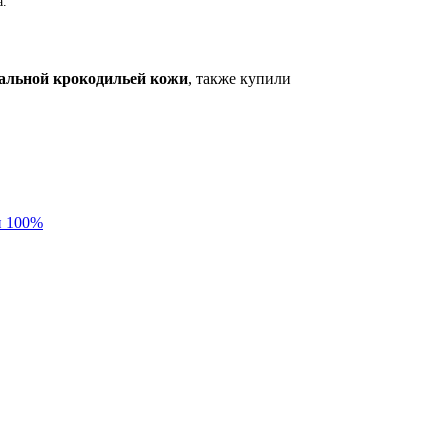
а.
альной крокодильей кожи
, также купили
и 100%