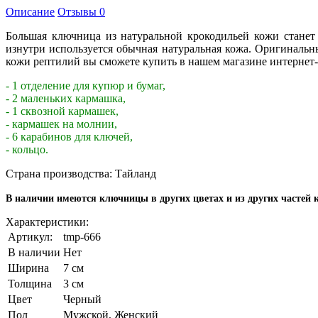
Описание
Отзывы
0
Большая ключница из натуральной крокодильей кожи станет
изнутри используется обычная натуральная кожа. Оригинальн
кожи рептилий вы сможете купить в нашем магазине интернет-б
- 1 отделение для купюр и бумаг,
- 2 маленьких кармашка,
- 1 сквозной кармашек,
- кармашек на молнии,
- 6 карабинов для ключей,
- кольцо.
Страна производства: Тайланд
В наличии имеются ключницы в других цветах и из других часте
Характеристики:
Артикул:
tmp-666
В наличии
Нет
Ширина
7 см
Толщина
3 см
Цвет
Черный
Пол
Мужской, Женский