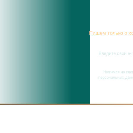
Подписы
Пишем только о хо
Нажимая на кно
персональных дан