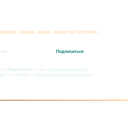
вайтесь на рассылку
рошем: скидки, акции, новые поступления...
пку
«Подписаться»
, я даю
согласие на обработку
ных
и соглашаюсь с
Политикой конфиденциальности