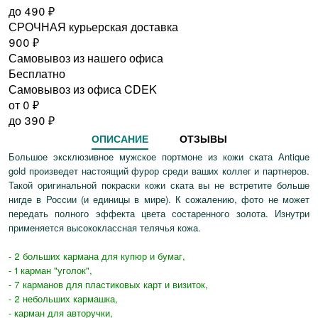
до
490
₽
СРОЧНАЯ курьерская доставка
900
₽
Самовывоз из нашего офиса
Бесплатно
Самовывоз из офиса CDEK
от 0
₽
до
390
₽
ОПИСАНИЕ
ОТЗЫВЫ
Большое эксклюзивное мужское портмоне из кожи ската Аntique
gold произведет настоящий фурор среди ваших коллег и партнеров.
Такой оригинальной покраски кожи ската вы не встретите больше
нигде в России (и единицы в мире). К сожалению, фото не может
передать полного эффекта цвета состаренного золота. Изнутри
применяется высококлассная телячья кожа.
- 2 больших кармана для купюр и бумаг,
- 1 карман "уголок",
- 7 карманов для пластиковых карт и визиток,
- 2 небольших кармашка,
- карман для авторучки,