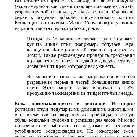
Вы можете импортировать одежду из шерсти викуньи
(южноамериканское млекопитающее похожее на ламу) с
разрешения той страны, где вы ее купили. Однако на
бирке к изделию должны присутствовать логотип
Конвенции по викунье (Vicuna Convention) и указание
на район, где эта шерсть производилась.
Птицы
: В большинстве случаев вы не сможете
купить диких птиц (например, попугаев, Ара,
какаду или Финч) в другой стране и привезти их
домой. Также рекомендуем проверить требования
к разрешениям перед поездкой в другую страну с
домашней птицей, которая у вас уже есть.
Во многие страны также запрещается ввоз без
разрешений перьев и частей большинства диких
птиц. Этот запрет также включает в себя
продукцию таксидермии из птиц и птичьи гнезда.
Кожа пресмыкающихся и рептилий
: Некоторые
рептилии стали популярными домашними животными,
в то время как из шкур других производят кожаную
обувь, кошельки, сумочки и ремешки для часов. Многие
производители работают со шкурами из рептилий
устойчивого воспроизведения. Но некоторые змеи,
черепахи, крокодилы и ящерицы охраняются и могут