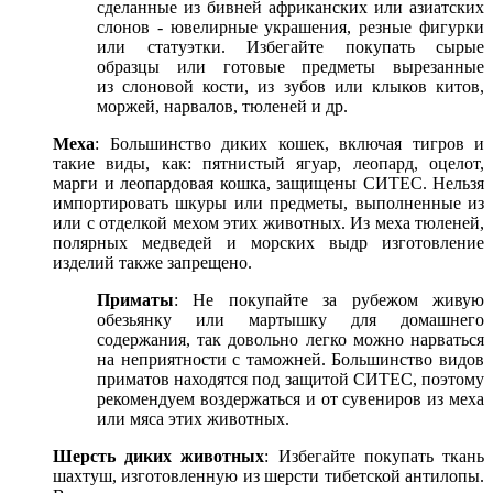
сделанные из бивней африканских или азиатских
слонов - ювелирные украшения, резные фигурки
или статуэтки. Избегайте покупать сырые
образцы или готовые предметы вырезанные
из слоновой кости, из зубов или клыков китов,
моржей, нарвалов, тюленей и др.
Меха
: Большинство диких кошек, включая тигров и
такие виды, как: пятнистый ягуар, леопард, оцелот,
марги и леопардовая кошка, защищены СИТЕС. Нельзя
импортировать шкуры или предметы, выполненные из
или с отделкой мехом этих животных. Из меха тюленей,
полярных медведей и морских выдр изготовление
изделий также запрещено.
Приматы
: Не покупайте за рубежом живую
обезьянку или мартышку для домашнего
содержания, так довольно легко можно нарваться
на неприятности с таможней. Большинство видов
приматов находятся под защитой СИТЕС, поэтому
рекомендуем воздержаться и от сувениров из меха
или мяса этих животных.
Шерсть диких животных
: Избегайте покупать ткань
шахтуш, изготовленную из шерсти тибетской антилопы.