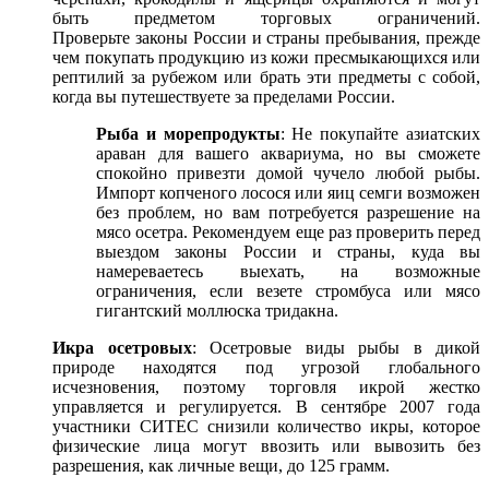
быть предметом торговых ограничений.
Проверьте законы России и страны пребывания, прежде
чем покупать продукцию из кожи пресмыкающихся или
рептилий за рубежом или брать эти предметы с собой,
когда вы путешествуете за пределами России.
Рыба и морепродукты
: Не покупайте азиатских
араван для вашего аквариума, но вы сможете
спокойно привезти домой чучело любой рыбы.
Импорт копченого лосося или яиц семги возможен
без проблем, но вам потребуется разрешение на
мясо осетра. Рекомендуем еще раз проверить перед
выездом законы России и страны, куда вы
намереваетесь выехать, на возможные
ограничения, если везете стромбуса или мясо
гигантский моллюска тридакна.
Икра осетровых
: Осетровые виды рыбы в дикой
природе находятся под угрозой глобального
исчезновения, поэтому торговля икрой жестко
управляется и регулируется. В сентябре 2007 года
участники СИТЕС снизили количество икры, которое
физические лица могут ввозить или вывозить без
разрешения, как личные вещи, до 125 грамм.