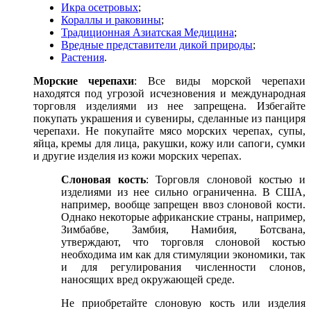
Икра осетровых
;
Кораллы и раковины
;
Традиционная Азиатская Медицина
;
Вредные представители дикой природы
;
Растения
.
Морские черепахи
: Все виды морской черепахи
находятся под угрозой исчезновения и международная
торговля изделиями из нее запрещена. Избегайте
покупать украшения и сувениры, сделанные из панциря
черепахи. Не покупайте мясо морских черепах, супы,
яйца, кремы для лица, ракушки, кожу или сапоги, сумки
и другие изделия из кожи морских черепах.
Слоновая кость
: Торговля слоновой костью и
изделиями из нее сильно ограниченна. В США,
например, вообще запрещен ввоз слоновой кости.
Однако некоторые африканские страны, например,
Зимбабве, Замбия, Намибия, Ботсвана,
утверждают, что торговля слоновой костью
необходима им как для стимуляции экономики, так
и для регулирования численности слонов,
наносящих вред окружающей среде.
Не приобретайте слоновую кость или изделия