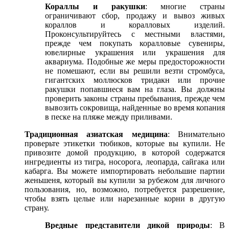
Кораллы и ракушки
: многие страны
ограничивают сбор, продажу и вывоз живых
кораллов и коралловых изделий.
Проконсультируйтесь с местными властями,
прежде чем покупать коралловые сувениры,
ювелирные украшения или украшения для
аквариума. Подобные же меры предосторожности
не помешают, если вы решили везти стромбуса,
гигантских моллюсков тридакн или прочие
ракушки попавшиеся вам на глаза. Вы должны
проверить законы страны пребывания, прежде чем
вывозить сокровища, найденные во время копания
в песке на пляже между приливами.
Традиционная азиатская медицина
: Внимательно
проверьте этикетки тюбиков, которые вы купили. Не
привозите домой продукцию, в которой содержатся
ингредиенты из тигра, носорога, леопарда, сайгака или
кабарга. Вы можете импортировать небольшие партии
женьшеня, который вы купили за рубежом для личного
пользования, но, возможно, потребуется разрешение,
чтобы взять целые или нарезанные корни в другую
страну.
Вредные представители дикой природы
: В