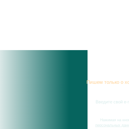
Подписы
Пишем только о хо
Нажимая на кно
персональных дан