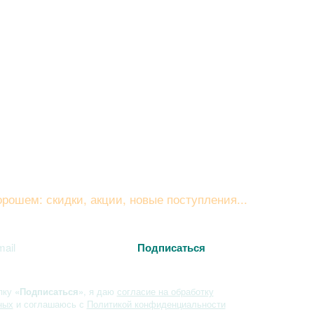
вайтесь на рассылку
рошем: скидки, акции, новые поступления...
пку
«Подписаться»
, я даю
согласие на обработку
ных
и соглашаюсь с
Политикой конфиденциальности