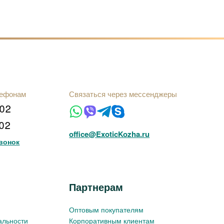
лефонам
Связаться через мессенджеры
102
102
office@ExoticKozha.ru
вонок
Партнерам
Оптовым покупателям
альности
Корпоративным клиентам