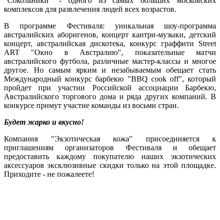
"Сокольники" - одного из самых больших московских
комплексов для развлечения людей всех возрастов.
В программе Фестиваля: уникальная шоу-программа
австралийских аборигенов, концерт кантри-музыки, детский
концерт, австралийская дискотека, конкурс граффити Street
ART "Окно в Австралию", показательные матчи
австралийского футбола, различные мастер-классы и многое
другое. Но самым ярким и незабываемым обещает стать
Международный конкурс барбекю "BBQ cook off", который
пройдет при участии Российской ассоциации Барбекю,
Австралийского торгового дома и ряда других компаний. В
конкурсе примут участие команды из восьми стран.
Будет жарко и вкусно!
Компания "Экзотическая кожа" присоединяется к
приглашениям организаторов Фестиваля и обещает
предоставить каждому покупателю наших экзотических
аксессуаров эксклюзивные скидки только на этой площадке.
Приходите - не пожалеете!