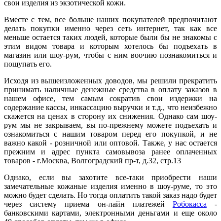
свои изделия из экзотической кожи.
Вместе с тем, все больше наших покупателей предпочитают
делать покупки именно через сеть интернет, так как все
меньше остается таких людей, которые были бы не знакомы с
этим видом товара и которым хотелось бы подъехать в
магазин или шоу-рум, чтобы с ним воочию познакомиться и
пощупать его.
Исходя из вышеизложенных доводов, мы решили прекратить
принимать наличные денежные средства в оплату заказов в
нашем офисе, тем самым сократив свои издержки на
содержание кассы, инкассацию выручки и т.д., что неизбежно
скажется на ценах в сторону их снижения. Однако сам шоу-
рум мы не закрываем, вы по-прежнему можете подъехать и
ознакомиться с нашим товаром перед его покупкой, и не
важно какой - розничной или оптовой. Также, у нас остается
прежним и адрес пункта самовывоза ранее оплаченных
товаров - г.Москва, Волгоградский пр-т, д.32, стр.13
Однако, если вы захотите все-таки приобрести наши
замечательные кожаные изделия именно в шоу-руме, то это
можно будет сделать. Но тогда оплатить такой заказ надо будет
через систему приема он-лайн платежей
Робокасса
-
банковскими картами, электронными деньгами и еще около