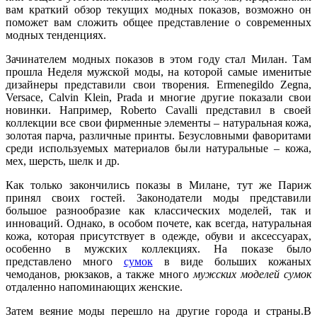
вам краткий обзор текущих модных показов, возможно он
поможет вам сложить общее представление о современных
модных тенденциях.
Зачинателем модных показов в этом году стал Милан. Там
прошла Неделя мужской моды, на которой самые именитые
дизайнеры представили свои творения. Ermenegildo Zegna,
Versace, Calvin Klein, Prada и многие другие показали свои
новинки. Например, Roberto Cavalli представил в своей
коллекции все свои фирменные элементы – натуральная кожа,
золотая парча, различные принты. Безусловными фаворитами
среди используемых материалов были натуральные – кожа,
мех, шерсть, шелк и др.
Как только закончились показы в Милане, тут же Париж
принял своих гостей. Законодатели моды представили
большое разнообразие как классических моделей, так и
инноваций. Однако, в особом почете, как всегда, натуральная
кожа, которая присутствует в одежде, обуви и аксессуарах,
особенно в мужских коллекциях. На показе было
представлено много
сумок
в виде больших кожаных
чемоданов, рюкзаков, а также много
мужских моделей сумок
отдаленно напоминающих женские.
Затем веяние моды перешло на другие города и страны.В