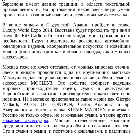
Барселона имеют давние традиции в области текстильной
промышленности. На протяжении веков здесь люди умели
производить различные изделия и всевозможные аксессуары.
В конце января в Саудовской Аравии пройдет выставка
Luxury World Expo 2014. Выставка будет проходить три дня в
отеле the Ritz-Carlton. Посетители увидят много роскошного и
необычного. Будут представлены роскошные автомобили,
ювелирные изделия, изобразительное искусство и новейшие
модели фэшн-индустрии как в области одежды, так и модных
аксессуаров.
Москва тоже не хочет отставать от модных мировых столиц.
Здесь в январе проводится одна из крупнейших выставок
Международная специализированная выставка обуви, сумок и
аксессуаров МОСШУЗ. Это событие собирает ведущих
мировых производителей обуви, сумок и аксессуаров.
Европейские и азиатские производители показывают свои
новинки. На выставке представлены такие марки как Giorgio
Mallardi, ACES OF LONDON, Castor Anatomic и др.
Американская торговая марка STEVE MADDEN привезла в
Россию не только обувь, но и кожаные сумки, а также другие
кожаные аксессуары
. Многие отечественные компании
представили не только коллекции обуви, но и кожгалантерею.
Это и сумки и ремни, и портмоне с кошельками, и различные