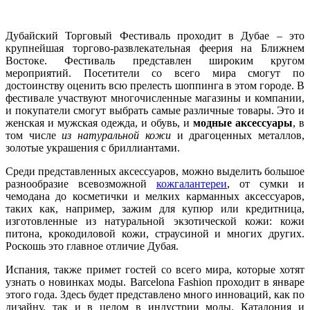
Дубайский Торговый Фестиваль проходит в Дубае – это
крупнейшая торгово-развлекательная феерия на Ближнем
Востоке. Фестиваль представлен широким кругом
мероприятий. Посетители со всего мира смогут по
достоинству оценить всю прелесть шоппинга в этом городе. В
фестивале участвуют многочисленные магазины и компании,
и покупатели смогут выбрать самые различные товары. Это и
женская и мужская одежда, и обувь, и
модные аксессуары
, в
том числе
из натуральной кожи
и драгоценных металлов,
золотые украшения с бриллиантами.
Среди представленных аксессуаров, можно выделить большое
разнообразие всевозможной
кожгалантереи
, от сумки и
чемодана до косметички и мелких карманных аксессуаров,
таких как, например, зажим для купюр или кредитница,
изготовленные из натуральной экзотической кожи: кожи
питона, крокодиловой кожи, страусиной и многих других.
Роскошь это главное отличие Дубая.
Испания, также примет гостей со всего мира, которые хотят
узнать о новинках моды. Barcelona Fashion проходит в январе
этого года. Здесь будет представлено много инноваций, как по
дизайну, так и в целом в индустрии моды. Каталония и