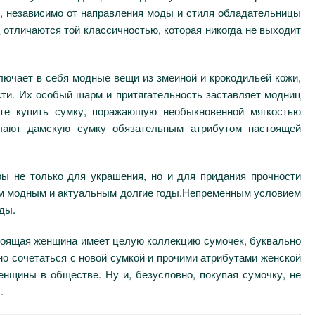
х, независимо от направления моды и стиля обладательницы
и
отличаются той классичностью, которая никогда не выходит
лючает в себя модные вещи из змеиной и крокодильей кожи,
сти. Их особый шарм и притягательность заставляет модниц
те купить сумку, поражающую необыкновенной мягкостью
елают дамскую сумку обязательным атрибутом настоящей
ы не только для украшения, но и для придания прочности
ем модным и актуальным долгие годы.Непременным условием
ды.
тоящая женщина имеет целую коллекцию сумочек, буквально
сно сочетаться с новой сумкой и прочими атрибутами женской
енщины в обществе. Ну и, безусловно, покупая сумочку, не
.