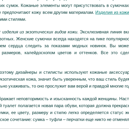
их сумок. Кожаные элементы могут присутствовать в сумочка
е предпочитают кожу всем другим материалам.
Изделия из кож
ими стилями.
т
изделия из экзотических видов кожи
. Эксклюзивная линия вк
вотных. Женские сумочки всегда находятся на пике популярно
ием сердца следить за показами модных новинок. Вы може
и размеров, калейдоскопом цветов и оттенков. Все это сд
оэтому дизайнеры и стилисты используют кожаные аксессуар
кзотическая кожа, значит быть уверенным, что ваш стиль буд
но ухаживать, то оно прослужит вам верой и правдой многие го
бражает неповторимость и изысканность каждой женщины. Нас
й туалет полагается новая пара обуви, которая должна прекра
мки, ее цвету, размеру и стилю легко определяется статус ж
ское сочетание: сумка – туфли – перчатки еще никто не отменял