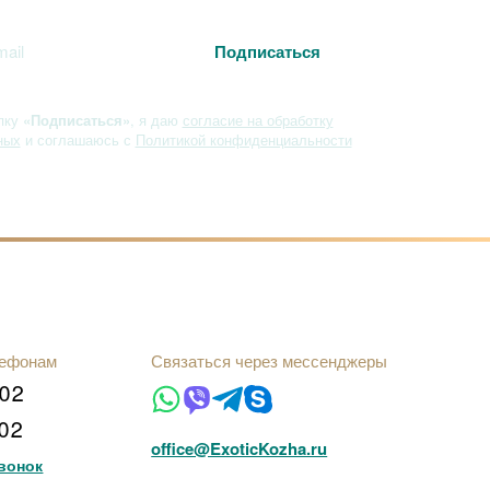
пку
«Подписаться»
, я даю
согласие на обработку
ных
и соглашаюсь с
Политикой конфиденциальности
лефонам
Связаться через мессенджеры
102
102
office@ExoticKozha.ru
вонок