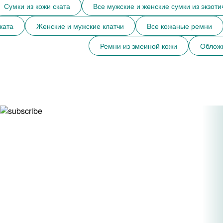
Сумки из кожи ската
Все мужские и женские сумки из экзоти
ката
Женские и мужские клатчи
Все кожаные ремни
Ремни из змеиной кожи
Обложк