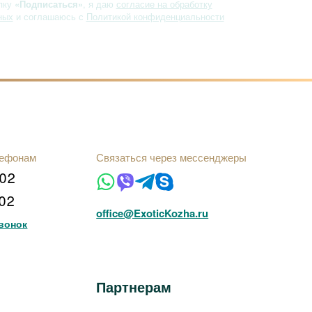
пку
«Подписаться»
, я даю
согласие на обработку
ных
и соглашаюсь с
Политикой конфиденциальности
лефонам
Связаться через мессенджеры
102
102
office@ExoticKozha.ru
вонок
Партнерам