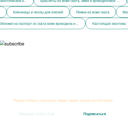
Все мужские и женские сумки из экзотической кожи
Браслеты из кожи ската, змеи и крокодиловой кожи
Ключницы и чехлы для ключей
Ремни из кожи ската
Муж
Обложки на паспорт из ската кожи крокодила и змеи
Настоящая экзотика
Подписывайтесь на рассылку
Пишем только о хорошем: скидки, акции, новые поступления...