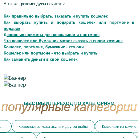
А также, рекомендуем почитать:
Как правильно выбрать, заказать и купить кошелек
Как выбрать купить и подарить кошелек или портмоне в
подарок
Денежные приметы для кошельков и портмоне
Что кошелек или бумажник может сказать о своем хозяине
Кошелек, портмоне, бумажник - кто они
Кошелек или портмоне - что выбрать и купить
Как заманить деньги в свой кошелек
БЫСТРЫЙ ПЕРЕХОД ПО КАТЕГОРИЯМ
бложки для паспорта, на права и автодокументы
Кошельки из кожи акулы и другой рыбы
Кошельки из кожи с