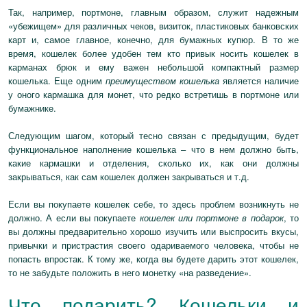
Так, например, портмоне, главным образом, служит надежным
«убежищем» для различных чеков, визиток, пластиковых банковских
карт и, самое главное, конечно, для бумажных купюр. В то же
время, кошелек более удобен тем кто привык носить кошелек в
карманах брюк и ему важен небольшой компактный размер
кошелька. Еще одним
преимуществом кошелька
является наличие
у оного кармашка для монет, что редко встретишь в портмоне или
бумажнике.
Следующим шагом, который тесно связан с предыдущим, будет
функциональное наполнение кошелька – что в нем должно быть,
какие кармашки и отделения, сколько их, как они должны
закрываться, как сам кошелек должен закрываться и т.д.
Если вы покупаете кошелек себе, то здесь проблем возникнуть не
должно. А если вы покупаете
кошелек или портмоне в подарок
, то
вы должны предварительно хорошо изучить или выспросить вкусы,
привычки и пристрастия своего одариваемого человека, чтобы не
попасть впростак. К тому же, когда вы будете дарить этот кошелек,
то не забудьте положить в него монетку «на разведение».
Что подарить? Кошельки и