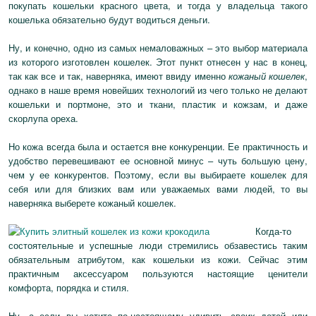
покупать кошельки красного цвета, и тогда у владельца такого
кошелька обязательно будут водиться деньги.
Ну, и конечно, одно из самых немаловажных – это выбор материала
из которого изготовлен кошелек. Этот пункт отнесен у нас в конец,
так как все и так, наверняка, имеют ввиду именно
кожаный кошелек
,
однако в наше время новейших технологий из чего только не делают
кошельки и портмоне, это и ткани, пластик и кожзам, и даже
скорлупа ореха.
Но кожа всегда была и остается вне конкуренции. Ее практичность и
удобство перевешивают ее основной минус – чуть большую цену,
чем у ее конкурентов. Поэтому, если вы выбираете кошелек для
себя или для близких вам или уважаемых вами людей, то вы
наверняка выберете кожаный кошелек.
Когда-то
состоятельные и успешные люди стремились обзавестись таким
обязательным атрибутом, как кошельки из кожи. Сейчас этим
практичным аксессуаром пользуются настоящие ценители
комфорта, порядка и стиля.
Ну, а если вы хотите по-настоящему удивить своих детей или