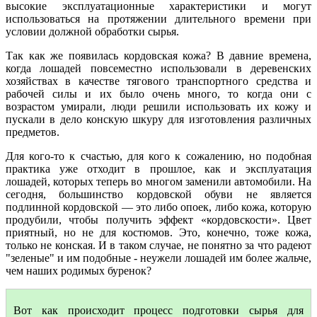
высокие эксплуатационные характеристики и могут
использоваться на протяжении длительного времени при
условии должной обработки сырья.
Так как же появилась кордовская кожа? В давние времена,
когда лошадей повсеместно использовали в деревенских
хозяйствах в качестве тягового транспортного средства и
рабочей силы и их было очень много, то когда они с
возрастом умирали, люди решили использовать их кожу и
пускали в дело конскую шкуру для изготовления различных
предметов.
Для кого-то к счастью, для кого к сожалению, но подобная
практика уже отходит в прошлое, как и эксплуатация
лошадей, которых теперь во многом заменили автомобили. На
сегодня, большинство кордовской обуви не является
подлинной кордовской — это либо опоек, либо кожа, которую
продубили, чтобы получить эффект «кордовскости». Цвет
приятный, но не для костюмов. Это, конечно, тоже кожа,
только не конская. И в таком случае, не понятно за что радеют
"зеленые" и им подобные - неужели лошадей им более жальче,
чем наших родимых буренок?
Вот как происходит процесс подготовки сырья для