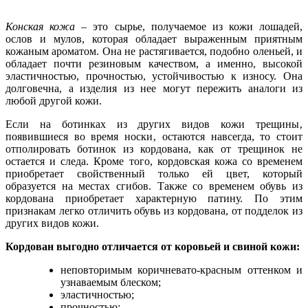
Конская кожа
– это сырье, получаемое из кожи лошадей,
ослов и мулов, которая обладает выраженным приятным
кожаным ароматом. Она не растягивается, подобно оленьей, и
обладает почти резиновым качеством, а именно, высокой
эластичностью, прочностью, устойчивостью к износу. Она
долговечна, а изделия из нее могут пережить аналоги из
любой другой кожи.
Если на ботинках из других видов кожи трещины‚
появившиеся во время носки‚ остаются навсегда, то стоит
отполировать ботинок из кордована, как от трещинок не
остается и следа. Кроме того, кордовская кожа со временем
приобретает свойственный только ей цвет, который
образуется на местах сгибов. Также со временем обувь из
кордована приобретает характерную патину. По этим
признакам легко отличить обувь из кордована, от подделок из
других видов кожи.
Кордован выгодно отличается от коровьей и свиной кожи:
неповторимым коричневато-красным оттенком и
узнаваемым блеском;
эластичностью;
прочностью;