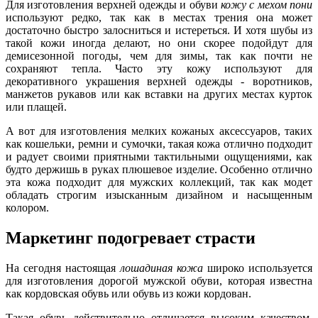
Для изготовления верхней одежды и обуви
кожу с мехом пони
используют редко, так как в местах трения она может
достаточно быстро залосниться и истереться. И хотя шубы из
такой кожи иногда делают, но они скорее подойдут для
демисезонной погоды, чем для зимы, так как почти не
сохраняют тепла. Часто эту кожу используют для
декоративного украшения верхней одежды - воротников,
манжетов рукавов или как вставки на других местах курток
или плащей.
А вот для изготовления мелких кожаных аксессуаров, таких
как кошельки, ремни и сумочки, такая кожа отлично подходит
и радует своими приятными тактильными ощущениями, как
будто держишь в руках плюшевое изделие. Особенно отлично
эта кожа подходит для мужских коллекций, так как модет
обладать строгим изысканным дизайном и насыщенным
колором.
Маркетинг подогревает страсти
На сегодня настоящая
лошадиная кожа
широко используется
для изготовления дорогой мужской обуви, которая известна
как кордовская обувь или обувь из кожи кордован.
Такая обувь действительно отличается высоким качеством,