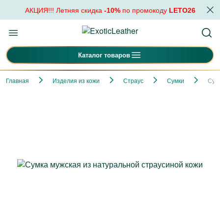
АКЦИЯ!!! Летняя скидка
-10%
по промокоду
LETO26
Каталог товаров
Главная
Изделия из кожи
Страус
Сумки
Сум