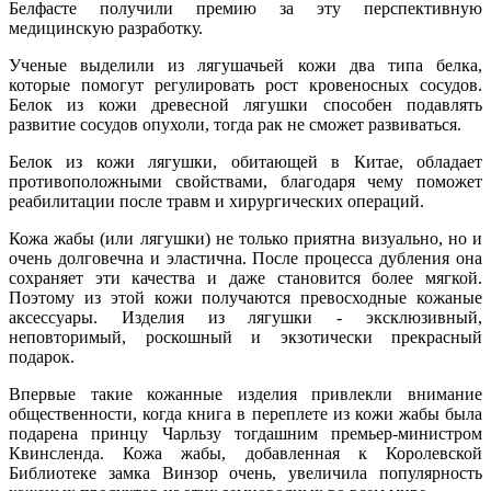
Белфасте получили премию за эту перспективную
медицинскую разработку.
Ученые выделили из лягушачьей кожи два типа белка,
которые помогут регулировать рост кровеносных сосудов.
Белок из кожи древесной лягушки способен подавлять
развитие сосудов опухоли, тогда рак не сможет развиваться.
Белок из кожи лягушки, обитающей в Китае, обладает
противоположными свойствами, благодаря чему поможет
реабилитации после травм и хирургических операций.
Кожа жабы (или лягушки) не только приятна визуально, но и
очень долговечна и эластична. После процесса дубления она
сохраняет эти качества и даже становится более мягкой.
Поэтому из этой кожи получаются превосходные кожаные
аксессуары. Изделия из лягушки - эксклюзивный,
неповторимый, роскошный и экзотически прекрасный
подарок.
Впервые такие кожанные изделия привлекли внимание
общественности, когда книга в переплете из кожи жабы была
подарена принцу Чарльзу тогдашним премьер-министром
Квинсленда. Кожа жабы, добавленная к Королевской
Библиотеке замка Винзор очень, увеличила популярность