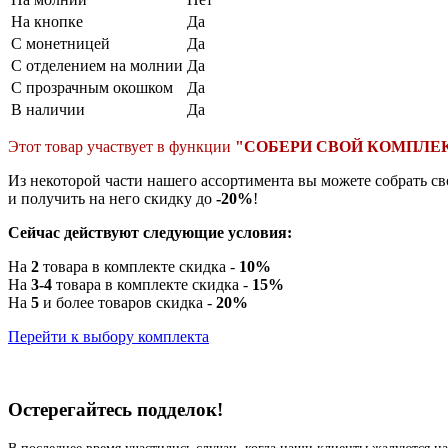
На кнопке
Да
С монетницей
Да
С отделением на молнии
Да
С прозрачным окошком
Да
В наличии
Да
Этот товар участвует в функции
"СОБЕРИ СВОЙ КОМПЛЕ
Из некоторой части нашего ассортимента вы можете собрать с
и получить на него скидку до
-20%
!
Сейчас действуют следующие условия:
На
2
товара в комплекте скидка -
10%
На
3-4
товара в комплекте скидка -
15%
На
5
и более товаров скидка -
20%
Перейти к выбору комплекта
Остерегайтесь подделок!