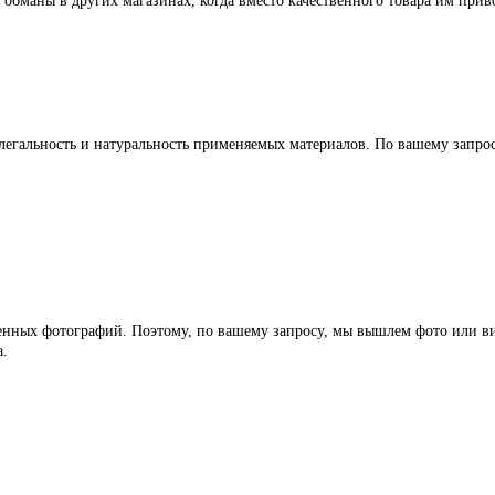
 обманы в других магазинах, когда вместо качественного товара им прив
легальность и натуральность применяемых материалов. По вашему запр
ленных фотографий. Поэтому, по вашему запросу, мы вышлем фото или ви
а.