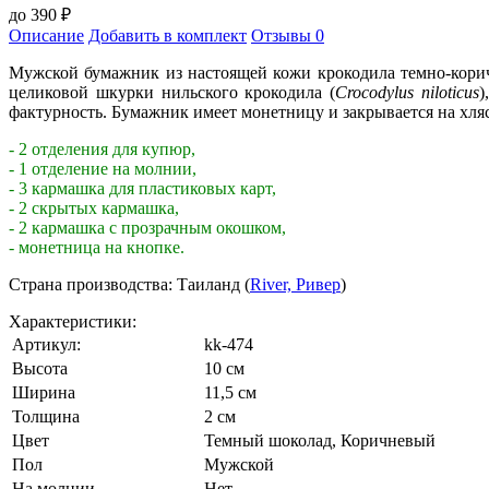
до
390
₽
Описание
Добавить в комплект
Отзывы
0
Мужской бумажник из настоящей кожи крокодила темно-кори
целиковой шкурки нильского крокодила (
Crocodylus niloticus
)
фактурность. Бумажник имеет монетницу и закрывается на хляс
- 2 отделения для купюр,
- 1 отделение на молнии,
- 3 кармашка для пластиковых карт,
- 2 скрытых кармашка,
- 2 кармашка с прозрачным окошком,
- монетница на кнопке.
Страна производства: Таиланд (
River, Ривер
)
Характеристики:
Артикул:
kk-474
Высота
10 см
Ширина
11,5 см
Толщина
2 см
Цвет
Темный шоколад
,
Коричневый
Пол
Мужской
На молнии
Нет