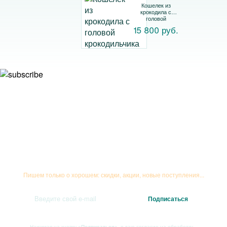
Кошелек из
крокодила с
головой
крокодильчика
15 800 руб.
Подписывайтесь на рассылку
Пишем только о хорошем: скидки, акции, новые поступления...
Нажимая на кнопку
«Подписаться»
, я даю
согласие на обработку