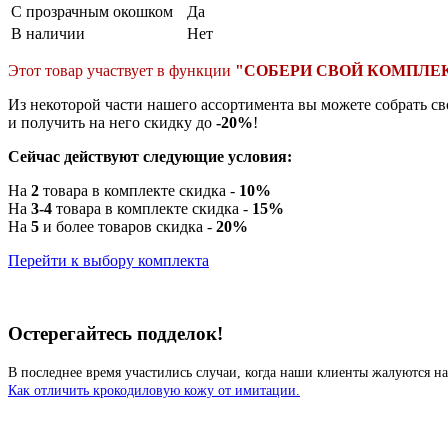
С прозрачным окошком
Да
В наличии
Нет
Этот товар участвует в функции
"СОБЕРИ СВОЙ КОМПЛЕ
Из некоторой части нашего ассортимента вы можете собрать с
и получить на него скидку до
-20%
!
Сейчас действуют следующие условия:
На
2
товара в комплекте скидка -
10%
На
3-4
товара в комплекте скидка -
15%
На
5
и более товаров скидка -
20%
Перейти к выбору комплекта
Остерегайтесь подделок!
В последнее время участились случаи, когда наши клиенты жалуются на
Как отличить крокодиловую кожу от имитации.