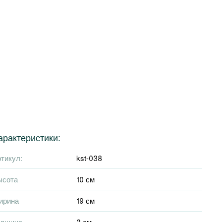
арактеристики:
тикул:
kst-038
ысота
10 см
ирина
19 см
олщина
3 см