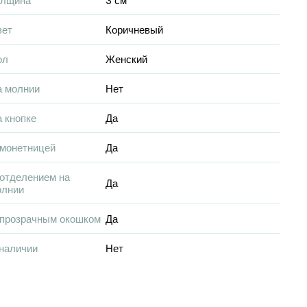
вет
Коричневый
ол
Женский
а молнии
Нет
 кнопке
Да
 монетницей
Да
отделением на
Да
олнии
 прозрачным окошком
Да
наличии
Нет