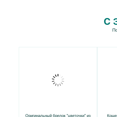
C 
По
Оригинальный брелок "цветочки" из
Кошел