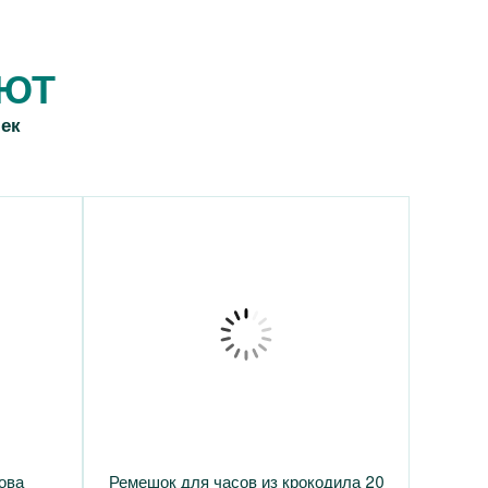
АЮТ
ек
ова
Ремешок для часов из крокодила 20